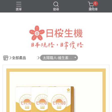
0
選單
搜尋
購物車
美妍職人-櫻白潤姬
舒眠職人-晚安複方膠囊(羅布麻萃取物)
行動職人-五效關鍵膠囊(UC-II®)
全部產品
太陽職人-維生素D
3 800IU軟膠囊